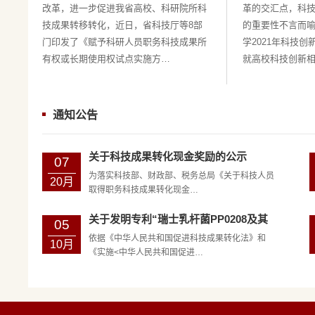
改革，进一步促进我省高校、科研院所科
革的交汇点，科
技成果转移转化，近日，省科技厅等8部
的重要性不言而
门印发了《赋予科研人员职务科技成果所
学2021年科技
有权或长期使用权试点实施方…
就高校科技创新
通知公告
关于科技成果转化现金奖励的公示
07
为落实科技部、财政部、税务总局《关于科技人员
20月
取得职务科技成果转化现金…
关于发明专利“瑞士乳杆菌PP0208及其
05
在…
依据《中华人民共和国促进科技成果转化法》和
10月
《实施<中华人民共和国促进…