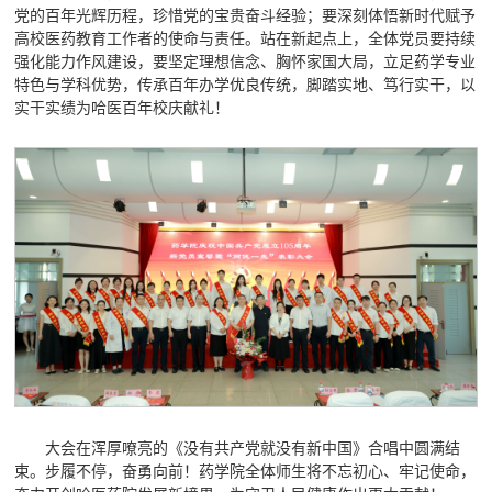
党的百年光辉历程，珍惜党的宝贵奋斗经验；要深刻体悟新时代赋予
高校医药教育工作者的使命与责任。站在新起点上，全体党员要持续
强化能力作风建设，要坚定理想信念、胸怀家国大局，立足药学专业
特色与学科优势，传承百年办学优良传统，脚踏实地、笃行实干，以
实干实绩为哈医百年校庆献礼！
大会在浑厚嘹亮的《没有共产党就没有新中国》合唱中圆满结
束。步履不停，奋勇向前！药学院全体师生将不忘初心、牢记使命，