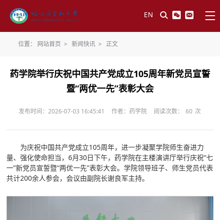
EN
位置：
网站首页
>
新闻快讯
>
正文
药学院举行庆祝中国共产党成立105周年新党员宣誓
暨“两优一先”表彰大会
发布时间：2026-07-03 16:45:41
作者：药学院
阅读次数：
60
次
为庆祝中国共产党成立105周年，进一步凝聚学院师生奋进力
量、强化使命担当，6月30日下午，药学院在主楼演讲厅举行庆祝“七
一”新党员宣誓暨“两优一先”表彰大会。学院领导班子、师生党员代表
共计200余人参会，会议由副院长谢良军主持。