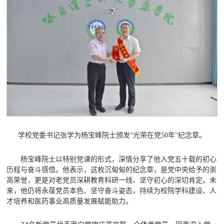
学校党委书记张学为杨宝峰院士颁发“光荣在党50年”纪念章。
杨宝峰院士以特别党课的形式，深情分享了他入党五十载的初心
历程与奋斗感悟。他表示，这枚沉甸甸的纪念章，是党中央给予的崇
高荣誉，更是对老党员深耕教育科研一线、坚守初心的深切肯定。未
来，他仍将永葆党员本色、坚守奋斗姿态，持续为校院学科建设、人
才培养和医药事业高质量发展赋能助力。