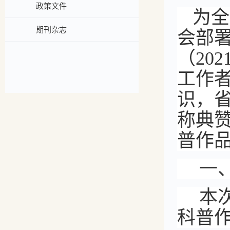
政策文件
为全
期刊杂志
会部
（
20
工作
识，省
称典
普作
一
本
科普