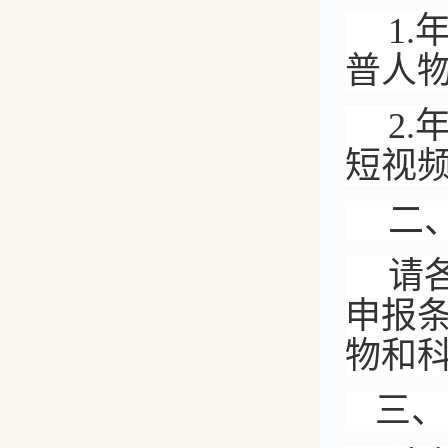
1
普人
2
短视
二
请
申报
物和
三、