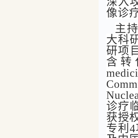
深入
像诊
主
大科
研项目
含转化
medi
Comm
Nuc
诊疗
获授权
专利