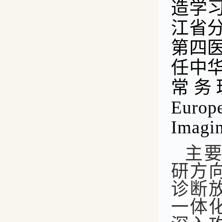
造学
江省
第四
任中
常务
Europe
Ima
主
研方
诊断
一体