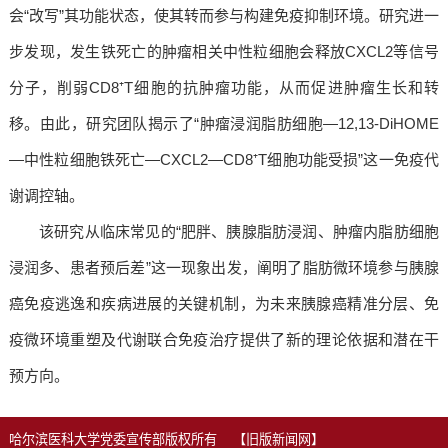
会“改写”其功能状态，使其转而参与构建免疫抑制环境。研究进一
步发现，发生铁死亡的肿瘤相关中性粒细胞会释放CXCL2等信号
分子，削弱CD8⁺T细胞的抗肿瘤功能，从而促进肿瘤生长和转
移。由此，研究团队揭示了“肿瘤浸润脂肪细胞—12,13-DiHOME
—中性粒细胞铁死亡—CXCL2—CD8⁺T细胞功能受损”这一免疫代
谢调控轴。
该研究从临床常见的“肥胖、胰腺脂肪浸润、肿瘤内脂肪细胞
浸润多、患者预后差”这一现象出发，阐明了脂肪微环境参与胰腺
癌免疫逃逸和疾病进展的关键机制，为未来胰腺癌精准分层、免
疫微环境重塑及代谢联合免疫治疗提供了新的理论依据和潜在干
预方向。
哈尔滨医科大学党委宣传部版权所有
【旧版新闻网】