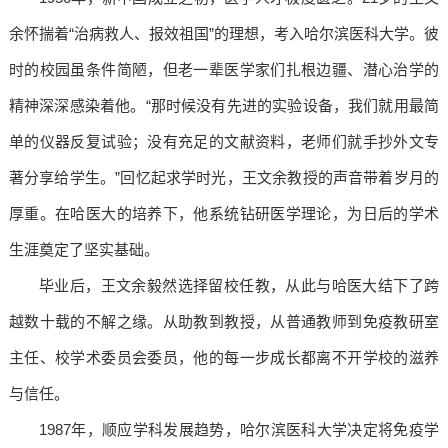
余怀揣着“治病救人、报效祖国”的理想，考入哈尔滨医科大学。彼
时的校园虽条件简陋，但老一辈医学家们扎根边疆、潜心治学的
精神深深感染着他。“那时候没有先进的实验设备，我们就用最简
单的仪器反复试验；没有充足的文献资料，老师们就手抄外文专
著分享给学生。”回忆起求学时光，王文余教授的声音带着岁月的
厚重。在哈医大的培养下，他系统钻研医学理论，为日后的学术
生涯奠定了坚实基础。
毕业后，王文余毅然选择留校任教，从此与哈医大结下了跨
越数十载的不解之缘。从助教到教授，从普通教师到免疫教研室
主任、校学术委员会委员，他的每一步成长都离不开学校的滋养
与信任。
1987年，顺应学科发展趋势，哈尔滨医科大学决定将免疫学