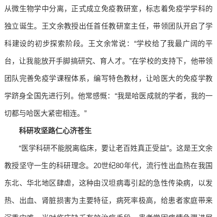
从微生物学中分离，正式成立免疫教研室，标志着免疫学学科的
独立诞生。王文余教授出任首任教研室主任，带领团队开启了学
科建设的初步探索阶段。王文余常说：“学校给了我最广阔的平
台，让我能放开手脚搞研究、育人才。”在学校的支持下，他带领
团队完善免疫学课程体系，编写特色教材，让哈医大的免疫学教
学跻身全国先进行列。他常感慨：“我是哈医成就的学者，我的一
切都与哈医大紧密相连。”
科研攻坚路
仁心济苍生
“医学科研不能脱离临床，要让老百姓真正受益”。这是王文余
教授坚守一生的科研理念。20世纪80年代，流行性出血热在我国
东北、华北地区肆虐，这种由汉坦病毒引起的急性传染病，以发
热、出血、肾脏损害为主要特征，病死率极高，给患者家庭带来