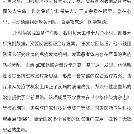
沉重灾难。当时临床缺乏有效治疗手段，患者常因病情急骤进展
而失去生命。作为免疫学科带头人，王文余看在眼里、急在心
里，主动请缨组建攻关团队，誓要攻克这一医学难题。
“那时候实验室条件有限，我们每天工作十几个小时，既要分
析病例数据，又要反复验证治疗方案。”王文余回忆道。他带领团
队深入研究疾病的免疫发病机制，发现患者体内存在严重的免疫
功能紊乱，血清IgE和组胺含量异常升高。基于这一发现，他创新
性地提出抗过敏治疗新思路，形成一套完整的综合治疗方案。该
疗法从免疫学机制上纠正了疾病的病理改变，为流行性出血热的
治疗提供了全新思路。这项成果不仅发表在《中华传染病杂志》
等核心期刊，更荣获国家科技进步奖三等奖、国家医药卫生科技
成果展“铜奖”，被全国20多个省市的医院推广应用，挽救了无数
患者的生命。