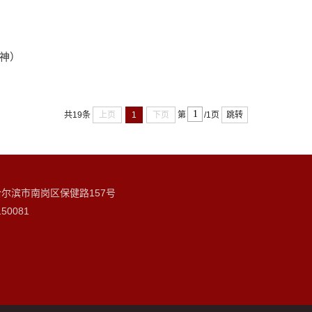
神）
共19条
上页
1
下页
第
/1页
跳转
哈尔滨市南岗区保健路157号
50081