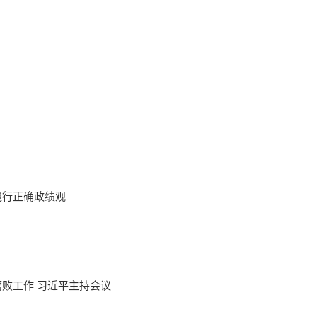
2
1
3
践行正确政绩观
败工作 习近平主持会议