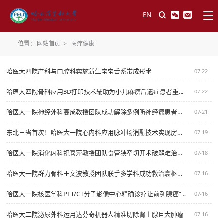
EN
位置：
网站首页
>
医疗健康
哈医大四院产科与口腔科实施新生宝宝舌系带成形术
07-22
哈医大四院骨科应用3D打印技术辅助为小儿麻痹后遗症患者重建髋关节功能
07-22
哈医大一院神经外科高成教授团队成功解除多例听神经瘤患者病痛
07-21
东北三省首次！哈医大一院心内科应用脉冲场消融技术实现房颤治疗百秒内完成
07-19
哈医大一院消化内科祝喜萍教授团队食管狭窄切开术破解难治性食道狭窄治疗难题
07-18
哈医大一院群力骨科王文波教授团队联手多学科成功救治寰枢椎脱位致呼吸衰竭四肢瘫痪十岁儿童
07-16
哈医大一院核医学科PET/CT分子影像中心精确诊疗让前列腺癌“无处遁形”
07-16
哈医大二院泌尿外科运用达芬奇机器人精准切除肾上腺巨大肿瘤
07-16