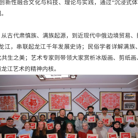
创新性融合文化与科技、理论与实践，通过“沉浸式体
国。
2
1
3
，从古代肃慎族、满族起源，到近现代中俄边境贸易、
黑龙江，串联起龙江千年发展史诗；民俗学者详解满
化共生之美；艺术专家则带领大家赏析冰版画、剪纸画
懂龙江艺术的精神内核。