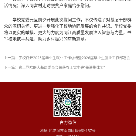
活情况；深入同富村走访脱贫户家庭给予慰问。
学校党委元旦前夕开展此次慰问工作，不仅传递了对基层干部群
众的深切关怀，更进一步强化了校地协同发展的合作共识。学校党委
将以更实的举措、更大的力度为同江高质量发展注入智慧与力量，书
写校地携手共进、助力乡村振兴的崭新篇章。
上一篇：
学校召开2025届毕业生就业工作总结暨2026届毕业生就业工作部署会
下一篇：
农工党哈医大基层委员会荣获农工党中央“先进集体奖”​​
官方微信
地址: 哈尔滨市南岗区保健路157号