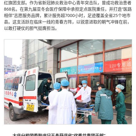
红旗团支部。作为省新冠肺炎救治中心青年突击队，曾成功救治患者
868名。在第九届亚冬会医疗保障中承担定点医院重任，并打造“医路
相伴”志愿服务品牌，累计服务超7000小时，足迹覆盖全省25个地市
县。这支活跃在临床一线的青春方阵，以锐意进取的朝气冲锋在前，
以敢打硬仗的胆气挺膺担当。
大庆分校团委副书记王晶获评省“优秀共青团干部”