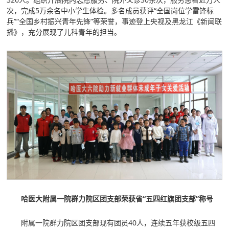
次，完成5万余名中小学生体检。多名成员获评“全国岗位学雷锋标
兵”“全国乡村振兴青年先锋”等荣誉，事迹登上央视及黑龙江《新闻联
播》，充分展现了儿科青年的担当。
哈医大附属一院群力院区团支部荣获省“五四红旗团支部”称号
附属一院群力院区团支部现有团员40人，连续五年获校级五四