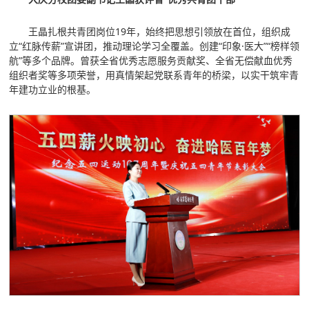
王晶扎根共青团岗位19年，始终把思想引领放在首位，组织成
立“红脉传薪”宣讲团，推动理论学习全覆盖。创建“印象·医大”“榜样领
航”等多个品牌。曾获全省优秀志愿服务贡献奖、全省无偿献血优秀
组织者奖等多项荣誉，用真情架起党联系青年的桥梁，以实干筑牢青
年建功立业的根基。