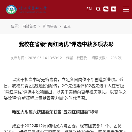
EN
位置：
网站首页
>
新闻头条
>
正文
我校在省级“两红两优”评选中获多项表彰
发布时间：2026-05-14 13:59:12
作者：校团委
阅读次数：
208
次
以实干担当书写无悔青春，立足各自岗位不断创造新业绩。近
日，我校共青团战线捷报频传，2个先进集体和2名先进个人在省级
“两红两优”评选中脱颖而出，以实干实绩向百年校庆献礼，以奋斗之
姿诠释“在新征程上贡献青春力量”的时代号召。
哈医大附属六院团委荣获省“五四红旗团委”称号
成立于2022年12月的附属六院团委，现有团支部11个、团员
326人。组织开展院内志愿服务、院外义诊30余次，服务患者近万人