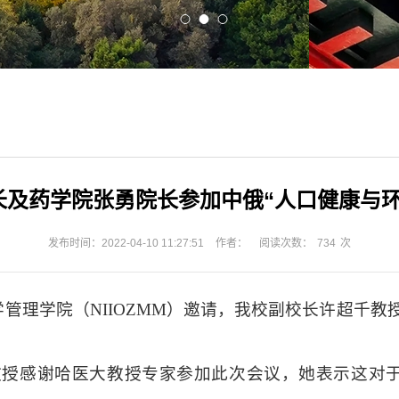
长及药学院张勇院长参加中俄“人口健康与环
发布时间：2022-04-10 11:27:51
作者：
阅读次数：
734
次
学管理学院（NIIOZMM）邀请，我校副校长许超千
syonova教授感谢哈医大教授专家参加此次会议，她表