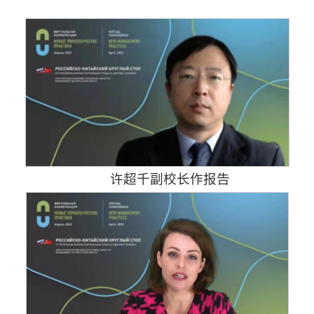
2
1
3
许超千副校长作报告