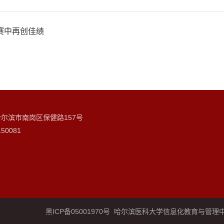
赛中再创佳绩
哈尔滨市南岗区保健路157号
50081
黑ICP备05001970号
哈尔滨医科大学信息化教育与管理