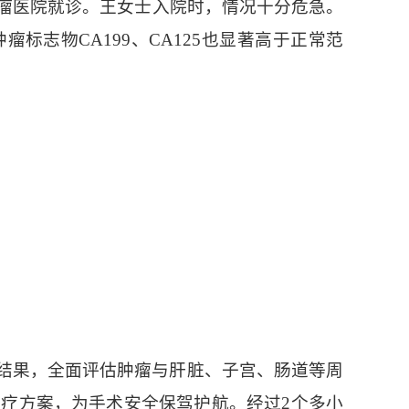
瘤医院就诊。王女士入院时，情况十分危急。
标志物CA199、CA125也显著高于正常范
结果，全面评估肿瘤与肝脏、子宫、肠道等周
疗方案，为手术安全保驾护航。经过2个多小