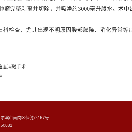
的肿瘤完整剥离并切除，并吸净约3000毫升腹水。术
妇科检查，尤其出现不明原因腹部膨隆、消化异常等
难度消融手术
林
哈尔滨市南岗区保健路157号
50081