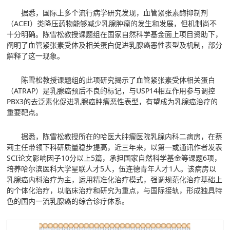
据悉，国际上多个流行病学研究发现，血管紧张素酶抑制剂
（ACEI）类降压药物能够减少乳腺肿瘤的发生和发展，但机制尚不
十分明确。陈雪松教授课题组在国家自然科学基金面上项目资助下，
阐明了血管紧张素受体及相关蛋白促进乳腺癌恶性表型及机制，部分
解释了这一现象。
陈雪松教授课题组的此项研究揭示了血管紧张素受体相关蛋白
（ATRAP）是乳腺癌预后不良的标记，与USP14相互作用参与调控
PBX3的去泛素化促进乳腺癌肿瘤恶性表型，有望成为乳腺癌治疗的
重要靶点。
据悉，陈雪松教授所在的哈医大肿瘤医院乳腺内科二病房，在蔡
莉主任带领下科研质量稳步提高，近三年来，以第一或通讯作者发表
SCI论文影响因子10分以上5篇，承担国家自然科学基金等课题6项，
培养哈尔滨医科大学星联人才5人，伍连德青年人才1人。该病房以
乳腺癌内科治疗为主，运用精准化治疗模式，强调规范化治疗基础上
的个体化治疗，以临床治疗和研究为重点，与国际接轨，形成独具特
色的国内一流乳腺癌的综合诊疗体系。