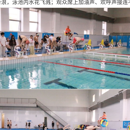
斩浪，泳池内水花飞溅；观众席上加油声、欢呼声接连
2
1
3