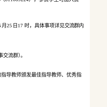
6
月
25
日
17
时，具体事项详见
交流群内
事交流群
）
。
队的指导教师颁发最佳指导教师、优秀
指