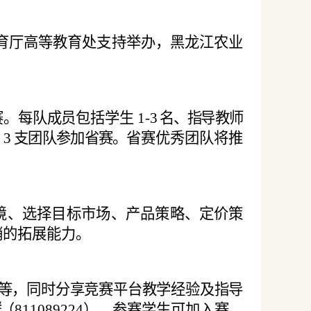
育厅高等教育处支持举办，黑龙江
农业
赛。每队成员包括学生
1-3
名、指
导教师
荐
3
支团队参加省赛。省
赛优秀团队将推
境、选择目标市场、产品策略、定
价策
销的拓展能力。
等，同时分享竞赛平台教学经验
及指导
群
（
811089224），参赛学生可加入赛