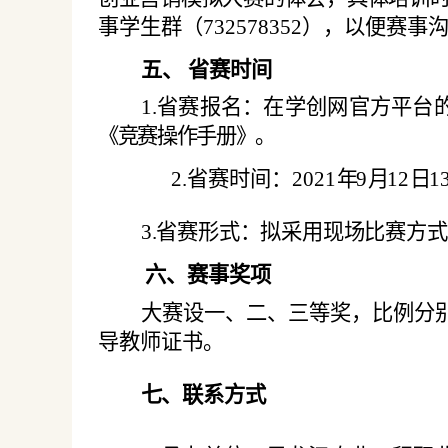
事学生群（732578352），以便赛
五、
省赛时间
1
.省赛报名：在学创网官方平台
《竞赛操作手册》。
2.省赛时间：2021
年
9
月
12
日
1
3
.省赛形式：拟采用现场比赛方式
六、赛事奖项
大赛设一、二、三等奖，比例分
导教师证书。
七、联系方式