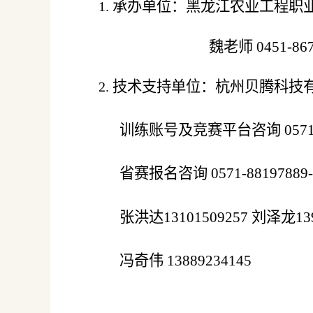
承办单位：黑龙江农业工程职
1.
魏老师
0451-86
技术支持单位：杭州贝腾科技
2.
训练账号及竞赛平台咨询
0571
省赛报名咨询
0571-88197889
张洪达
13101509257
刘泽龙
13
冯奇伟
13889234145