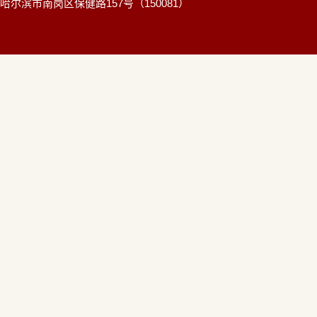
哈尔滨市南岗区保健路157号（150081）