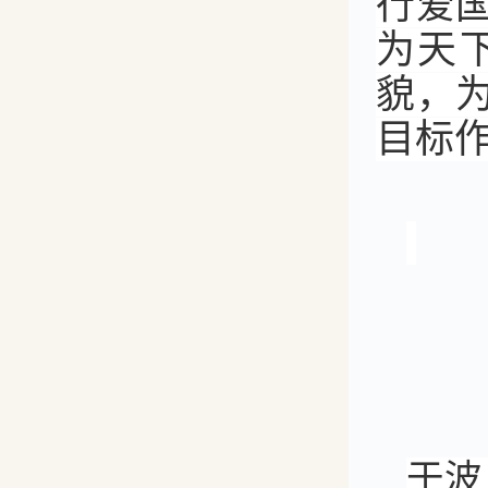
行爱
为天
貌，
目标
于波