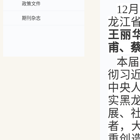
政策文件
12
期刊杂志
龙江
王丽
甫、
本届
彻习
中央
实黑
展、
者，
重创