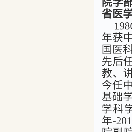
院学
省医
198
年获
国医
先后
教、
今任
基础
学科
年
-20