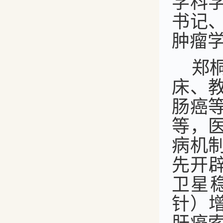
学科
书记
肿瘤
郑
床、
肠癌
等，
病机
先开
卫星
针）增