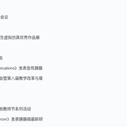
训会议
大学生虚拟仿真优秀作品展
会
cations》发表急性胰腺
会暨第八届教学改革与督
庆祝教师节系列活动
ancer》发表胰腺癌最新研