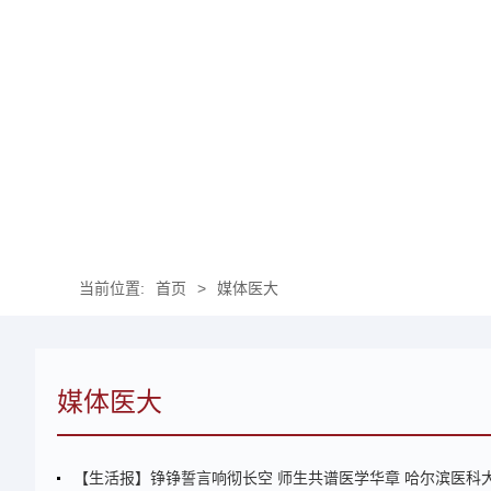
当前位置:
首页
>
媒体医大
媒体医大
【生活报】铮铮誓言响彻长空 师生共谱医学华章 哈尔滨医科大