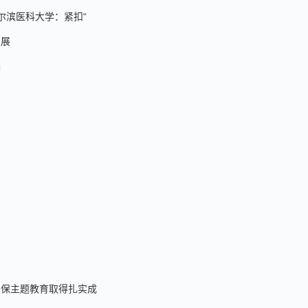
尔滨医科大学：紧扣“
发展
展
确保主题教育取得扎实成