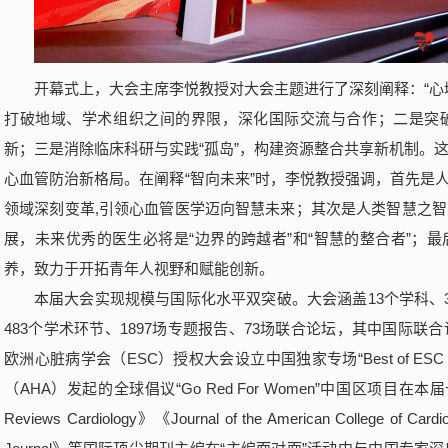
开幕式上，大会主席李悦教授对大会主题进行了深刻阐释：“心
打破地域、学术组织之间的界限，深化国际交流与合作；二是突
新；三是消除临床科研与实践“孤岛”，构建资源整合共享新机制。
心血管防治新格局。在阐释“智向未来”时，李悦教授强调，首先是人
领域深刻变革,引领心血管医学迈向智慧未来；其次是人类智慧之
展，未来优秀的医生必将是“边界的跨越者”和“智慧的整合者”；
养，致力于开拓青年人视野和赋能创新。
本届大会实现规模与国际化水平双突破。大会涵盖13个学科、3
483个学术环节、1897场专题报告、73场联合论坛，其中国际联
欧洲心脏病学会（ESC）授权大会设立中国独家专场“Best of ESC Con
（AHA）发起的全球倡议“Go Red For Women”中国区项目在本届长
Reviews Cardiology》《Journal of the American College of Ca