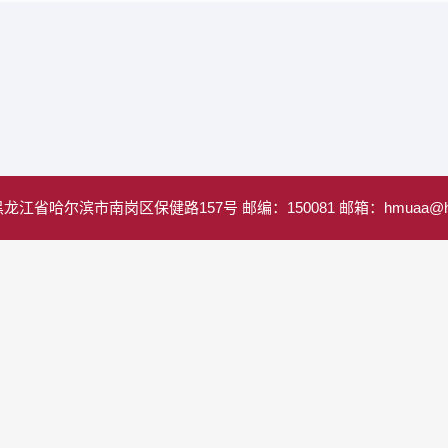
江省哈尔滨市南岗区保健路157号 邮编：150081 邮箱：hmuaa@hrbm