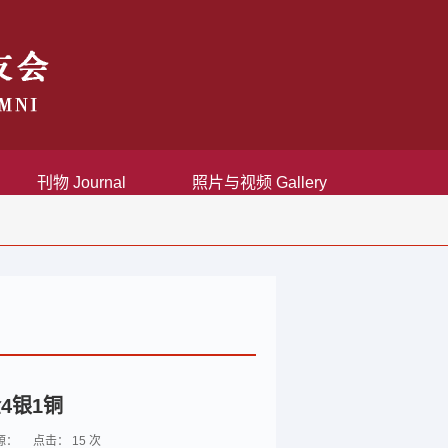
刊物 Journal
照片与视频 Gallery
4银1铜
 来源： 点击：
15
次