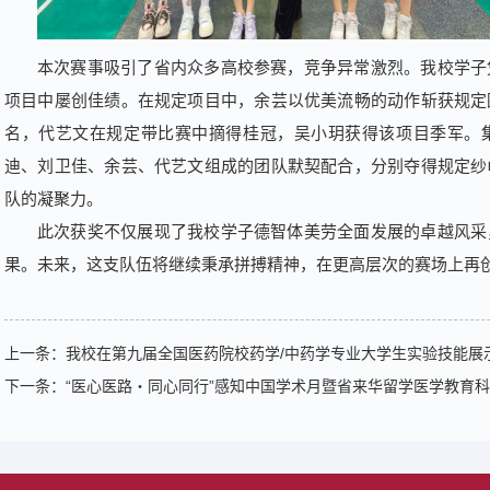
本次赛事吸引了省内众多高校参赛，竞争异常激烈。我校学子
项目中屡创佳绩。在规定项目中，余芸以优美流畅的动作斩获规定
名，代艺文在规定带比赛中摘得桂冠，吴小玥获得该项目季军。
迪、刘卫佳、余芸、代艺文组成的团队默契配合，分别夺得规定纱
队的凝聚力。
此次获奖不仅展现了我校学子德智体美劳全面发展的卓越风采
果。未来，这支队伍将继续秉承拼搏精神，在更高层次的赛场上再
上一条：
我校在第九届全国医药院校药学/中药学专业大学生实验技能展
下一条：
“医心医路・同心同行”感知中国学术月暨省来华留学医学教育