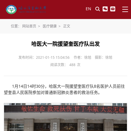
EN
位置：
网站首页
>
医疗健康
>
正文
哈医大一院援望奎医疗队出发
发布时间：2021-01-15 15:04:56
作者：徐旭 摄影：徐旭
阅读次数：
488
次
1月14日14时30分，哈医大一院援望奎医疗队8名医护人员前往
望奎县人民医院参加对普通新冠肺炎患者的救治任务。