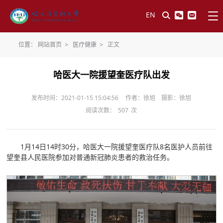
EN
位置：
网站首页
>
医疗健康
>
正文
哈医大一院援望奎医疗队出发
发布时间：2021-01-15 15:04:56
作者：徐旭 摄影：徐旭
阅读次数：
507
次
1月14日14时30分，哈医大一院援望奎医疗队8名医护人员前往
望奎县人民医院参加对普通新冠肺炎患者的救治任务。