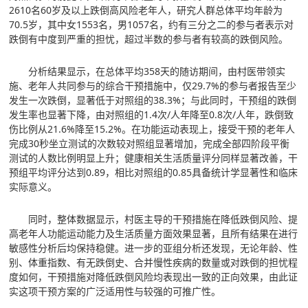
2610名60岁及以上跌倒高风险老年人，研究人群总体平均年龄为
70.5岁，其中女1553名，男1057名，约有三分之二的参与者表示对
跌倒有中度到严重的担忧，超过半数的参与者有较高的跌倒风险。
分析结果显示，在总体平均358天的随访期间，由村医带领实
施、老年人共同参与的综合干预措施中，仅29.7%的参与者报告至少
发生一次跌倒，显著低于对照组的38.3%；与此同时，干预组的跌倒
发生率也显著下降，由对照组的1.4次/人年降至0.8次/人年，跌倒致
伤比例从21.6%降至15.2%。在功能运动表现上，接受干预的老年人
完成30秒坐立测试的次数较对照组显著增加，完成全部四阶段平衡
测试的人数比例明显上升；健康相关生活质量评分同样显著改善，干
预组平均评分达到0.89，相比对照组的0.85具备统计学显著性和临床
实际意义。
同时，整体数据显示，村医主导的干预措施在降低跌倒风险、提
高老年人功能运动能力及生活质量方面效果显著，且所有结果在进行
敏感性分析后均保持稳健。进一步的亚组分析还发现，无论年龄、性
别、体重指数、有无跌倒史、合并慢性疾病的数量或对跌倒的担忧程
度如何，干预措施对降低跌倒风险均表现出一致的正向效果，由此证
实这项干预方案的广泛适用性与较强的可推广性。