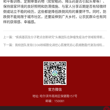
和平衡训练、定期审查药物（如安眠药、降压药是否引起头晕等）、
保持居家环境的良好照明和防滑措施、与家人分享近期是否有轻微绊
倒或站立不稳的经历，这些都是降低跌倒风险的重要环节。同时，防
跌倒不能局限于城市社区，还要延伸到广大乡村，让农民群众也有同
样的获得感、幸福感。
上一篇：
“疾病基因及分子靶点创新研究”头雁团队在肿瘤免疫治疗领域取得新突破
下一篇：
我校团队发现CD36棕榈酰化调控心肌梗死后心肌细胞脂代谢及线粒体自噬新机制
官方微信
地址: 哈尔滨市南岗区保健路157号
邮编：150081