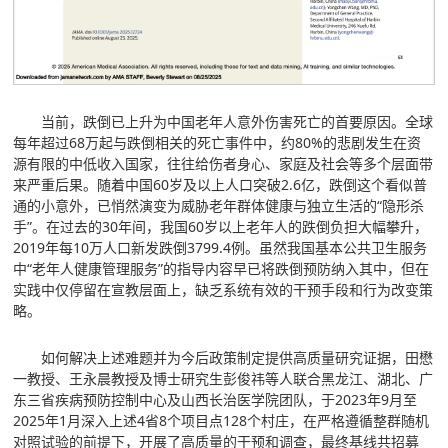
当前，跌倒已上升为中国老年人意外伤害死亡的首要原因。全球
每年超过68万起与跌倒相关的死亡事件中，约80%的悲剧发生在资
源有限的中低收入国家，往往给伤者身心、家庭及社会等多个层面带
来严重后果。随着中国60岁及以上人口突破2.6亿，跌倒这个看似普
通的小意外，已悄然演变为威胁老年群体健康与独立生活的“隐形杀
手”。在过去的30年间，我国60岁以上老年人的跌倒负担大幅攀升，
2019年每10万人口新发跌倒3799.4例。虽然我国基本公共卫生服务
中“老年人健康管理服务”的指导内容早已将跌倒预防纳入其中，但在
实践中仅停留在宣教层面上，缺乏系统有效的干预手段和行为改变策
略。
如何解决上述难题并为今后政策制定提供高质量研究证据，田懋
一教授、王永晨教授及博士研究生彭俊祎等人联合黑龙江、湖北、广
东三省疾病预防控制中心及山西长治医学院团队，于2023年9月至
2025年1月深入上述4省8个项目点128个村庄，在严格遵循整群随机
对照试验的前提下，开展了高质量的干预和调查，最终基线共招募