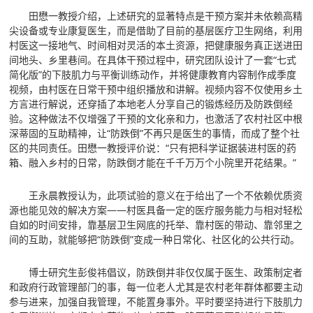
田懋一教授介绍，上述研究的显著特点是干预方案并未依赖高精
尖设备或专业康复医生，而是借助了目前的基层医疗卫生网络，利用
村医这一接地气、时间相对灵活的本土资源，把健康服务真正送进田
间地头、乡里巷间。在具体干预过程中，研究团队设计了一套“七式
简化版”的下肢肌力与平衡训练动作，并将健康教育内容制作成季度
视频，由村医在日常干预中组织播放和讲解。视频内容不仅使用乡土
方言进行解说，还穿插了本地老人分享自己的锻炼经历及防跌倒经
验。这种做法不仅增强了干预的文化亲和力，也激活了农村社区中根
深蒂固的互助精神，让“防跌倒”不再只是医生的事情，而成了整个社
区的共同责任。田懋一教授评价说：“只有把科学证据装进村医的药
箱、融入乡村的日常，防跌倒才能在千千万万个小院里开花结果。”
王永晨教授认为，此项试验的意义在于给出了一个不依赖优质资
源也能见效的解决方案——村医具备一定的医疗服务能力与相对轻松
自如的时间安排，靠基层卫生网底的托举、靠村医的带动、靠邻里之
间的互助，就能够把“防跌倒”变成一种日常化、社区化的公共行动。
博士研究生彭俊祎倡议，防跌倒并非仅仅属于医生、政策制定者
和政府行政管理部门的事，每一位老人尤其是农村老年群体都要主动
参与进来，加强自我管理，不能置身事外。平时要坚持进行下肢肌力