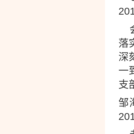
2
会
落
深
一
支
邹
2