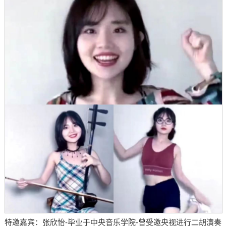
特邀嘉宾：张欣怡-毕业于中央音乐学院-曾受邀央视进行二胡演奏