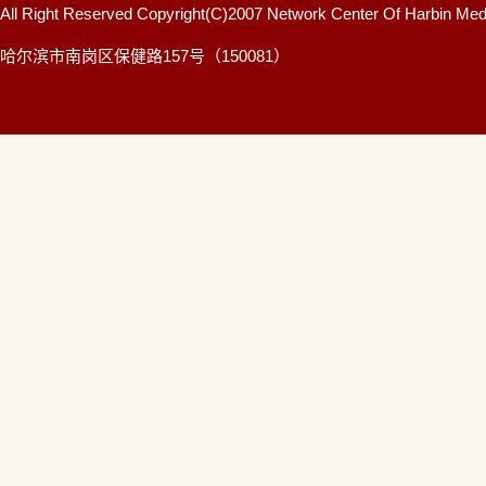
All Right Reserved Copyright(C)2007 Network Center Of Harbin Medi
哈尔滨市南岗区保健路157号（150081）