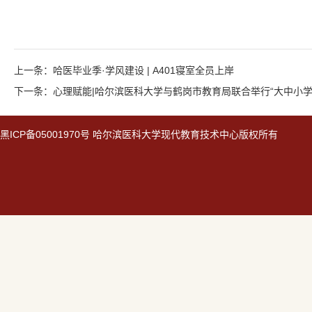
上一条：哈医毕业季·学风建设 | A401寝室全员上岸
下一条：心理赋能|哈尔滨医科大学与鹤岗市教育局联合举行“大中小
黑
ICP备05001970号
哈尔滨医科大学现代教育技术中心版权所有