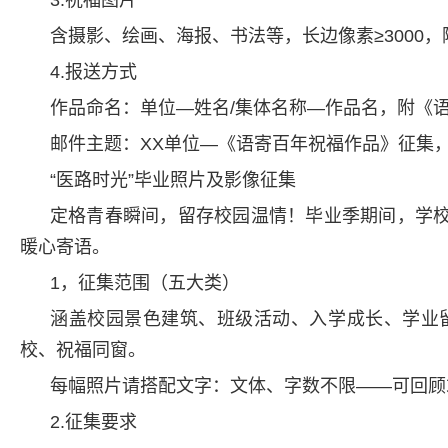
3.祝福图片
含摄影、绘画、海报、书法等，长边像素≥3000，
4.报送方式
作品命名：单位—姓名/集体名称—作品名，附《语寄百
邮件主题：XX单位—《语寄百年祝福作品》征集
“医路时光”毕业照片及影像征集
定格青春瞬间，留存校园温情！毕业季期间，学校
暖心寄语。
1，征集范围（五大类）
涵盖校园景色建筑、班级活动、入学成长、学业
校、祝福同窗。
每幅照片请搭配文字：文体、字数不限——可回顾
2.征集要求