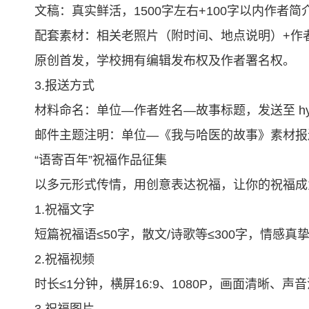
文稿：真实鲜活，1500字左右+100字以内作者简
配套素材：相关老照片（附时间、地点说明）+作者近
原创首发，学校拥有编辑发布权及作者署名权。
3.报送方式
材料命名：单位—作者姓名—故事标题，发送至 hydxs
邮件主题注明：单位—《我与哈医的故事》素材报
“语寄百年”祝福作品征集
以多元形式传情，用创意表达祝福，让你的祝福成
1.祝福文字
短篇祝福语≤50字，散文/诗歌等≤300字，情感
2.祝福视频
时长≤1分钟，横屏16:9、1080P，画面清晰