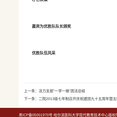
嘉宾为优胜队队长颁奖
优胜队伍风采
上一条：活力支部“一学一做”团活总结
下一条：二院2013级七年制召开庆祝建团九十五周年暨
黑
ICP备05001970号
哈尔滨医科大学现代教育技术中心版权