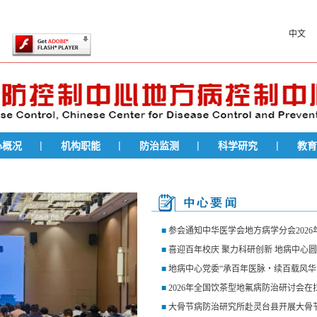
此页面上的内容需要较新版本的 Adobe Flash Player。
中文
|
|
|
|
心概况
机构职能
防治监测
科学研究
教育
■
参会通知中华医学会地方病学分会202
■
喜迎百年校庆 聚力科研创新 地病中心圆
■
地病中心党委“承百年医脉・续百载风华”
■
2026年全国饮茶型地氟病防治研讨会
■
大骨节病防治研究所赴灵台县开展大骨节