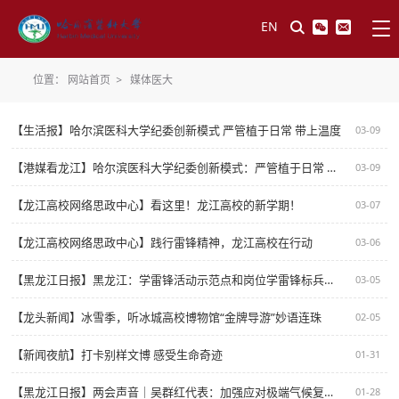
EN
位置：
网站首页
>
媒体医大
【生活报】哈尔滨医科大学纪委创新模式 严管植于日常 带上温度
03-09
【港媒看龙江】哈尔滨医科大学纪委创新模式：严管植于日常 带上温度
03-09
【龙江高校网络思政中心】看这里！龙江高校的新学期！
03-07
【龙江高校网络思政中心】践行雷锋精神，龙江高校在行动
03-06
【黑龙江日报】黑龙江：学雷锋活动示范点和岗位学雷锋标兵名单“出炉”
03-05
【龙头新闻】冰雪季，听冰城高校博物馆“金牌导游”妙语连珠
02-05
【新闻夜航】打卡别样文博 感受生命奇迹
01-31
【黑龙江日报】两会声音｜吴群红代表：加强应对极端气候复合灾害综合救援能力
01-28